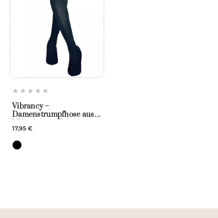
Vibrancy –
Damenstrumpfhose aus
Mikrofaser – Knittex
17,95 €