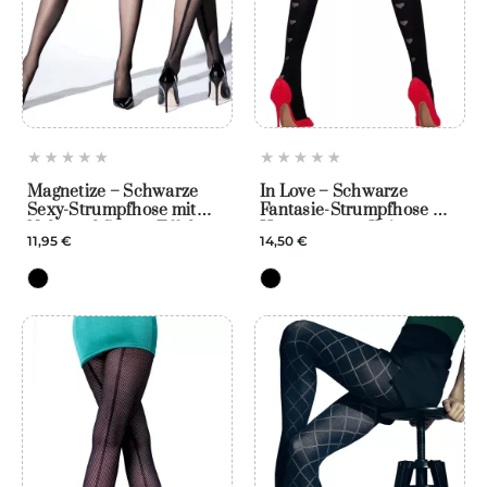
Magnetize – Schwarze
In Love – Schwarze
Sexy-Strumpfhose mit
Fantasie-Strumpfhose mit
Naht und Straps-Effekt –
Herzmuster – Knittex
11,95 €
14,50 €
Knittex