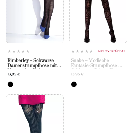
NICHT VERFÜGBAR
Kimberley – Schwarze
Snake – Modische
Damenstrumpfhose mit
Fantasie-Strumpfhose mit
Netzmotiv – Knittex
Schlangen-Print – Knittex
13,95 €
13,95 €