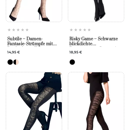
Subtile – Damen-
Risky Game – Schwarze
Fantasie-Strümpfe mit
blickdichte
Pünktchen – Knittex
Damenstrumpfhose mit
14,95 €
18,95 €
Spitzenjarretiere –
Knittex