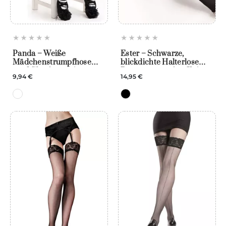
Panda – Weiße
Ester – Schwarze,
Mädchenstrumpfhose
blickdichte Halterlose
aus Mikrofaser mit
Damenstrümpfe – Knittex
9,94 €
14,95 €
Pandamotiv – Knittex