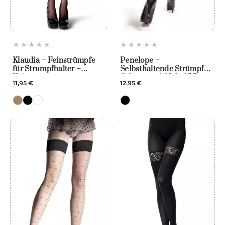
Klaudia – Feinstrümpfe
Penelope –
für Strumpfhalter –
Selbsthaltende Strümpfe
Knittex
Schwarz mit Naht 15 Den
11,95 €
12,95 €
– Knittex