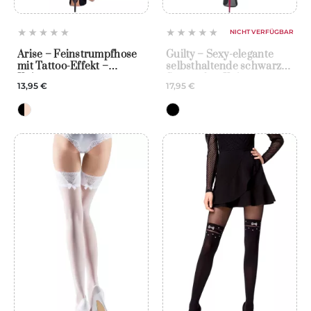
NICHT VERFÜGBAR
Arise – Feinstrumpfhose
Guilty – Sexy-elegante
mit Tattoo-Effekt –
selbsthaltende schwarze
Knittex
Strümpfe – Knittex
13,95 €
17,95 €