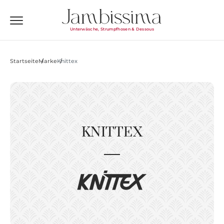
Unterwäsche, Strumpfhosen & Dessous
Startseite
Marke
Knittex
KNITTEX