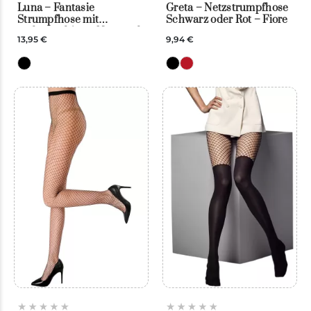
Luna – Fantasie
Greta – Netzstrumpfhose
Strumpfhose mit
Schwarz oder Rot – Fiore
grobmaschigem Netz und
13,95 €
9,94 €
blickdicht – Veneziana