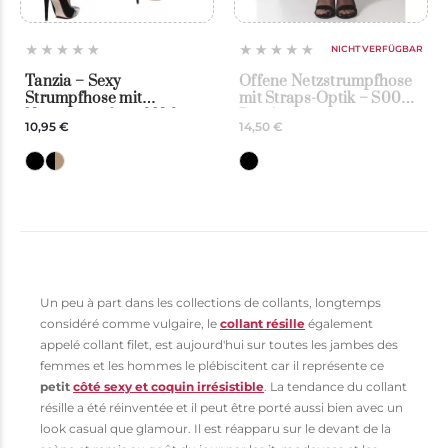
NICHT VERFÜGBAR
Tanzia – Sexy
Offene Netzstrumpfhose
Strumpfhose mit
mit Straps-Optik – S005
Netzstrumpf- und Naht-
Passion
10,95 €
14,50 €
Effekt – Adrian
Un peu à part dans les collections de collants, longtemps
considéré comme vulgaire, le
collant résille
également
appelé collant filet, est aujourd'hui sur toutes les jambes des
femmes et les hommes le plébiscitent car il représente ce
petit
côté sexy et coquin irrésistible
. La tendance du collant
résille a été réinventée et il peut être porté aussi bien avec un
look casual que glamour. Il est réapparu sur le devant de la