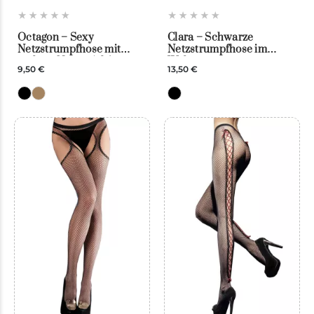
Octagon – Sexy
Clara – Schwarze
Netzstrumpfhose mit
Netzstrumpfhose im
grobem Netz – Adrian
Wabenmuster –
9,50 €
13,50 €
Veneziana