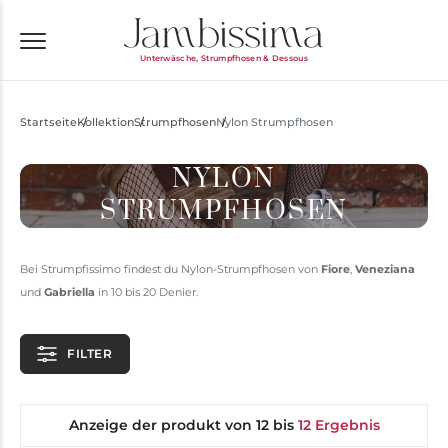
Unterwäsche, Strumpfhosen & Dessous
Startseite
Kollektion
Strumpfhosen
Nylon Strumpfhosen
NYLON
STRUMPFHOSEN
Bei Strumpfissimo findest du Nylon-Strumpfhosen von
Fiore
,
Veneziana
und
Gabriella
in 10 bis 20 Denier.
FILTER
Anzeige der produkt von 12 bis
12 Ergebnis