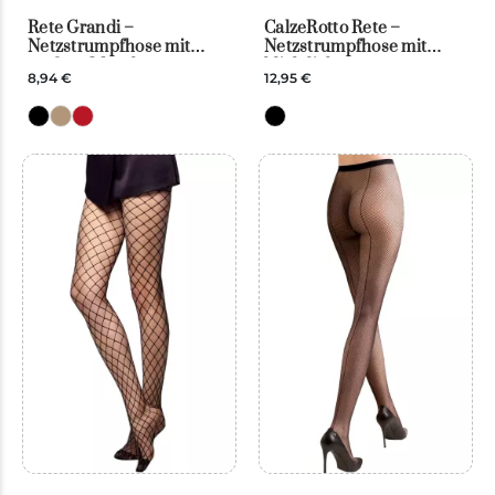
Rete Grandi –
CalzeRotto Rete –
Netzstrumpfhose mit
Netzstrumpfhose mit
großem Maschenmuster –
blickdichtem
8,94 €
12,95 €
Veneziana
Strümpfeffekt –
Veneziana –