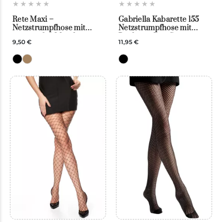
Rete Maxi –
Gabriella Kabarette 155
Netzstrumpfhose mit
Netzstrumpfhose mit
extragroßer Masche –
Rückennaht – Sexy
9,50 €
11,95 €
Veneziana
Strumpfhose Damen
schwarz