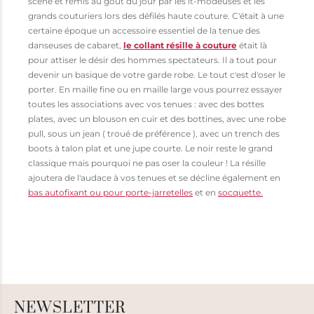
scène et remis au goût du jour par les it-modeuses et les
grands couturiers lors des défilés haute couture. C'était à une
certaine époque un accessoire essentiel de la tenue des
danseuses de cabaret,
le collant résille à couture
était là
pour attiser le désir des hommes spectateurs. Il a tout pour
devenir un basique de votre garde robe. Le tout c'est d'oser le
porter. En maille fine ou en maille large vous pourrez essayer
toutes les associations avec vos tenues : avec des bottes
plates, avec un blouson en cuir et des bottines, avec une robe
pull, sous un jean ( troué de préférence ), avec un trench des
boots à talon plat et une jupe courte. Le noir reste le grand
classique mais pourquoi ne pas oser la couleur ! La résille
ajoutera de l'audace à vos tenues et se décline également en
bas autofixant ou pour porte-jarretelles
et en
socquette.
NEWSLETTER