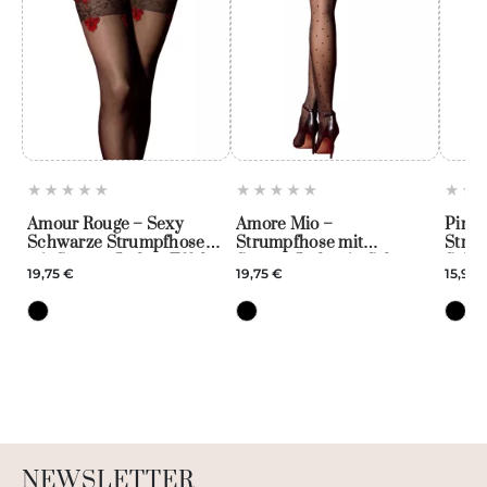
Amour Rouge – Sexy
Amore Mio –
Pin-U
Schwarze Strumpfhose
Strumpfhose mit
Strum
mit Strumpfhalter-Effekt
Strumpfhalter in Schwarz
Schri
19,75 €
19,75 €
15,95 
– Fiore
und Plumetismuster –
Strum
Fiore
Amou
NEWSLETTER